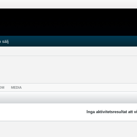
 sälj
OM
MEDIA
Inga aktivitetsresultat att v