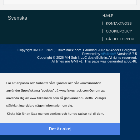
HJÄLP
Svenska
KONTAKTA OSS
COOKIEPOLICY
GÅ TILL TOPPEN
Copyright ©2002 - 2021, FiskeSnack.com. Grundad 2002 av Anders Bergman.
Powered by
vBulletin®
Version 5.7.5
Copyright © 2026 MH Sub I, LLC dba vBulletin. All rights reserved.
All times are GMT+1. This page was generated at 06:46.
För att anpassa och förbättra våra tjänster och vår kommunikation
använder Sportfiskarna ”cookies” på www.fiskesnack.com.Genom att
använda dig av www.fiskesnack.com så godkänner du detta. Vi säljer
självklart inte vidare någon information om dig.
Klicka här för att läsa mer om cookies och hur du tackar nej till dem.
Det är okej