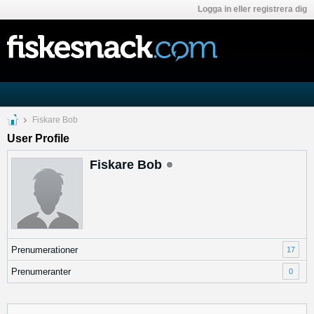
Logga in eller registrera dig
Fiskare Bob
User Profile
Fiskare Bob
Prenumerationer
17
Prenumeranter
0