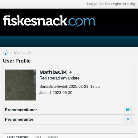
Logga in eller registrera dig
MathiasJK
User Profile
MathiasJK
Registrerad användare
Senaste aktivitet: 2025-01-23, 18:55
Joined: 2023-06-30
Prenumerationer
59
Prenumeranter
0
AKTIVITETER
OM
MEDIA