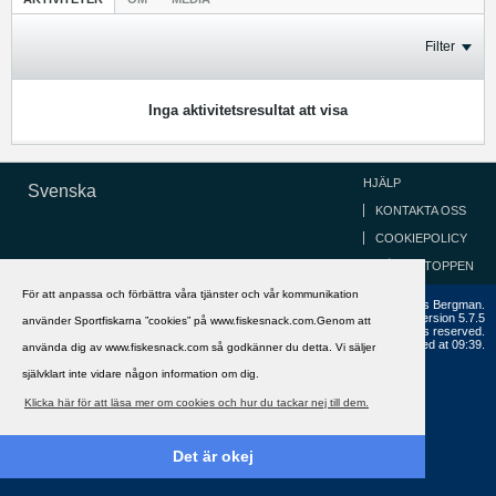
Filter
Inga aktivitetsresultat att visa
HJÄLP
Svenska
KONTAKTA OSS
COOKIEPOLICY
GÅ TILL TOPPEN
För att anpassa och förbättra våra tjänster och vår kommunikation
Copyright ©2002 - 2021, FiskeSnack.com. Grundad 2002 av Anders Bergman.
Powered by
vBulletin®
Version 5.7.5
använder Sportfiskarna ”cookies” på www.fiskesnack.com.Genom att
Copyright © 2026 MH Sub I, LLC dba vBulletin. All rights reserved.
All times are GMT+1. This page was generated at 09:39.
använda dig av www.fiskesnack.com så godkänner du detta. Vi säljer
självklart inte vidare någon information om dig.
Klicka här för att läsa mer om cookies och hur du tackar nej till dem.
Det är okej