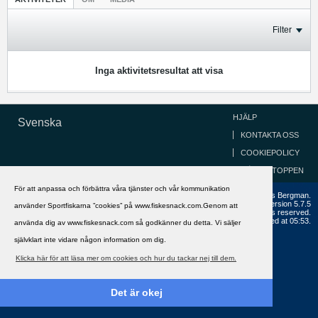
Filter
Inga aktivitetsresultat att visa
HJÄLP
Svenska
KONTAKTA OSS
COOKIEPOLICY
GÅ TILL TOPPEN
För att anpassa och förbättra våra tjänster och vår kommunikation
Copyright ©2002 - 2021, FiskeSnack.com. Grundad 2002 av Anders Bergman.
Powered by
vBulletin®
Version 5.7.5
använder Sportfiskarna ”cookies” på www.fiskesnack.com.Genom att
Copyright © 2026 MH Sub I, LLC dba vBulletin. All rights reserved.
All times are GMT+1. This page was generated at 05:53.
använda dig av www.fiskesnack.com så godkänner du detta. Vi säljer
självklart inte vidare någon information om dig.
Klicka här för att läsa mer om cookies och hur du tackar nej till dem.
Det är okej