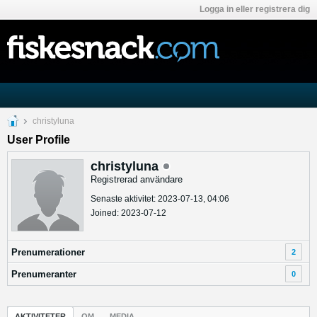
Logga in eller registrera dig
christyluna
User Profile
christyluna
Registrerad användare
Senaste aktivitet: 2023-07-13, 04:06
Joined: 2023-07-12
Prenumerationer
2
Prenumeranter
0
AKTIVITETER
OM
MEDIA