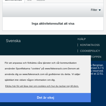
Filter
Inga aktivitetsresultat att visa
HJÄLP
Svenska
KONTAKTA OSS
COOKIEPOLICY
GÅ TILL TOPPEN
För att anpassa och förbättra våra tjänster och vår kommunikation
Copyright ©2002 - 2021, FiskeSnack.com. Grundad 2002 av Anders Bergman.
Powered by
vBulletin®
Version 5.7.5
använder Sportfiskarna ”cookies” på www.fiskesnack.com.Genom att
Copyright © 2026 MH Sub I, LLC dba vBulletin. All rights reserved.
All times are GMT+1. This page was generated at 12:51.
använda dig av www.fiskesnack.com så godkänner du detta. Vi säljer
självklart inte vidare någon information om dig.
Klicka här för att läsa mer om cookies och hur du tackar nej till dem.
Det är okej