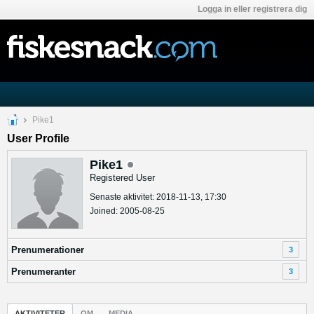
Logga in eller registrera dig
Pike1
User Profile
Pike1
Registered User
Senaste aktivitet: 2018-11-13, 17:30
Joined: 2005-08-25
Prenumerationer
3
Prenumeranter
3
AKTIVITETER
OM
MEDIA