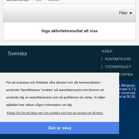
Filter
Inga aktivitetsresultat att visa
HJÄLP
Svenska
KONTAKTA OSS
COOKIEPOLICY
GÅ TILL TOPPEN
För att anpassa och förbättra våra tjänster och vår kommunikation
Copyright ©2002 - 2021, FiskeSnack.com. Grundad 2002 av Anders Bergman.
Powered by
vBulletin®
Version 5.7.5
använder Sportfiskarna ”cookies” på www.fiskesnack.com.Genom att
Copyright © 2026 MH Sub I, LLC dba vBulletin. All rights reserved.
All times are GMT+1. This page was generated at 00:30.
använda dig av www.fiskesnack.com så godkänner du detta. Vi säljer
självklart inte vidare någon information om dig.
Klicka här för att läsa mer om cookies och hur du tackar nej till dem.
Det är okej