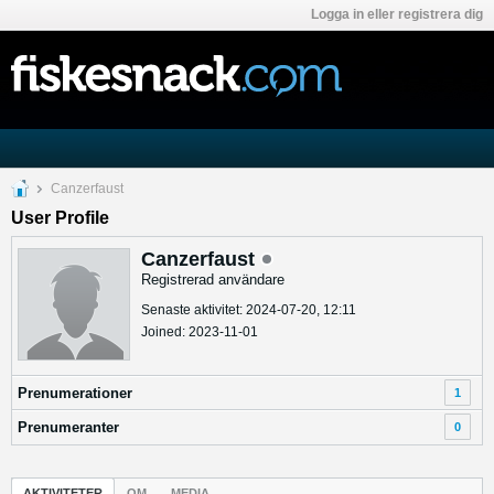
Logga in eller registrera dig
Canzerfaust
User Profile
Canzerfaust
Registrerad användare
Senaste aktivitet: 2024-07-20, 12:11
Joined: 2023-11-01
Prenumerationer
1
Prenumeranter
0
AKTIVITETER
OM
MEDIA