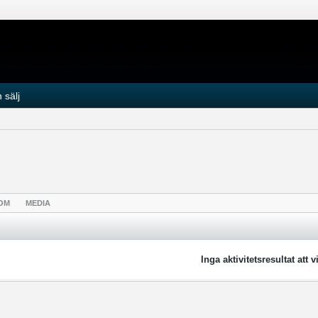
 sälj
OM
MEDIA
Inga aktivitetsresultat att v