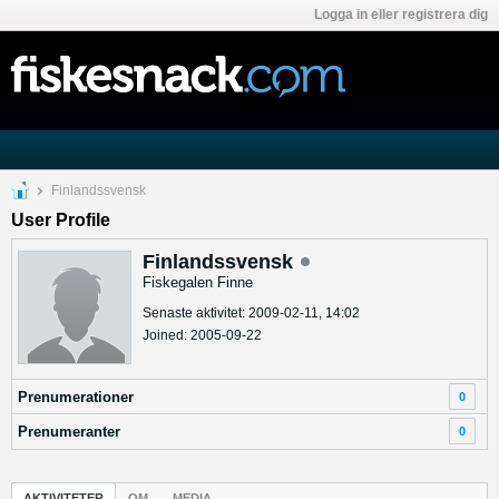
Logga in eller registrera dig
Finlandssvensk
User Profile
Finlandssvensk
Fiskegalen Finne
Senaste aktivitet: 2009-02-11, 14:02
Joined: 2005-09-22
Prenumerationer
0
Prenumeranter
0
AKTIVITETER
OM
MEDIA