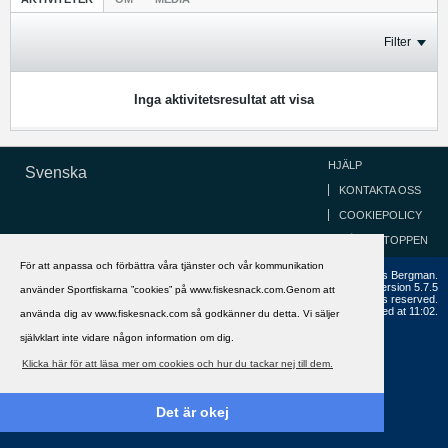
Filter
Inga aktivitetsresultat att visa
HJÄLP
Svenska
KONTAKTA OSS
COOKIEPOLICY
GÅ TILL TOPPEN
För att anpassa och förbättra våra tjänster och vår kommunikation
Copyright ©2002 - 2021, FiskeSnack.com. Grundad 2002 av Anders Bergman.
Powered by
vBulletin®
Version 5.7.5
använder Sportfiskarna ”cookies” på www.fiskesnack.com.Genom att
Copyright © 2026 MH Sub I, LLC dba vBulletin. All rights reserved.
All times are GMT+1. This page was generated at 11:02.
använda dig av www.fiskesnack.com så godkänner du detta. Vi säljer
självklart inte vidare någon information om dig.
Klicka här för att läsa mer om cookies och hur du tackar nej till dem.
Det är okej