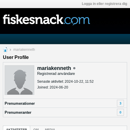
Logga in eller registrera dig
mariakenneth
User Profile
mariakenneth
Registrerad användare
Senaste aktivitet: 2024-10-22, 11:52
Joined: 2024-06-20
Prenumerationer
3
Prenumeranter
0
AKTIVITETER
OM
MEDIA