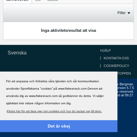
Filter
Inga aktivitetsresultat att visa
HJÄLP
Svenska
KONTAKTA OSS
COOKIEPOLICY
GÅ TILL TOPPEN
För att anpassa och förbättra våra tjänster och vår kommunikation
Copyright ©2002 - 2021, FiskeSnack.com. Grundad 2002 av Anders Bergman.
Powered by
vBulletin®
Version 5.7.5
använder Sportfiskarna ”cookies” på www.fiskesnack.com.Genom att
Copyright © 2026 MH Sub I, LLC dba vBulletin. All rights reserved.
All times are GMT+1. This page was generated at 09:27.
använda dig av www.fiskesnack.com så godkänner du detta. Vi säljer
självklart inte vidare någon information om dig.
Klicka här för att läsa mer om cookies och hur du tackar nej till dem.
Det är okej