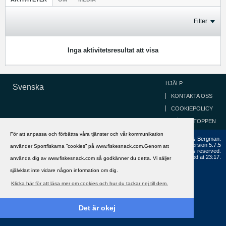
Filter
Inga aktivitetsresultat att visa
HJÄLP
Svenska
KONTAKTA OSS
COOKIEPOLICY
GÅ TILL TOPPEN
För att anpassa och förbättra våra tjänster och vår kommunikation
Copyright ©2002 - 2021, FiskeSnack.com. Grundad 2002 av Anders Bergman.
Powered by
vBulletin®
Version 5.7.5
använder Sportfiskarna ”cookies” på www.fiskesnack.com.Genom att
Copyright © 2026 MH Sub I, LLC dba vBulletin. All rights reserved.
All times are GMT+1. This page was generated at 23:17.
använda dig av www.fiskesnack.com så godkänner du detta. Vi säljer
självklart inte vidare någon information om dig.
Klicka här för att läsa mer om cookies och hur du tackar nej till dem.
Det är okej