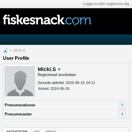
Logga in eller registrera dig
Micki.S
User Profile
Micki.S
Registrerad användare
Senaste aktivitet: 2025-06-10, 04:11
Joined: 2024-06-29
Prenumerationer
5
Prenumeranter
0
AKTIVITETER
OM
MEDIA