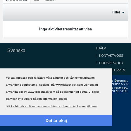
Filter
Inga aktivitetsresultat att visa
HJÄLP
Svenska
KONTAKTA OSS
COOKIEPOLICY
GÅ TILL TOPPEN
För att anpassa och förbättra våra tjänster och vår kommunikation
Copyright ©2002 - 2021, FiskeSnack.com. Grundad 2002 av Anders Bergman.
Powered by
vBulletin®
Version 5.7.5
använder Sportfiskarna ”cookies” på www.fiskesnack.com.Genom att
Copyright © 2026 MH Sub I, LLC dba vBulletin. All rights reserved.
All times are GMT+1. This page was generated at 23:00.
använda dig av www.fiskesnack.com så godkänner du detta. Vi säljer
självklart inte vidare någon information om dig.
Klicka här för att läsa mer om cookies och hur du tackar nej till dem.
Det är okej