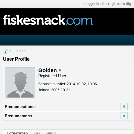
Logga in eller registrera dig
Golden
User Profile
Golden
Registered User
Senaste aktivitet: 2014-10-02, 19:06
Joined: 2005-10-21
Prenumerationer
0
Prenumeranter
0
AKTIVITETER
OM
MEDIA