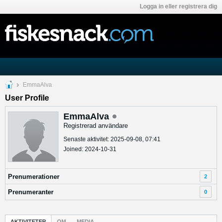
Logga in eller registrera dig
EmmaAlva
User Profile
EmmaAlva
Registrerad användare
Senaste aktivitet: 2025-09-08, 07:41
Joined: 2024-10-31
Prenumerationer
2
Prenumeranter
0
AKTIVITETER
OM
MEDIA