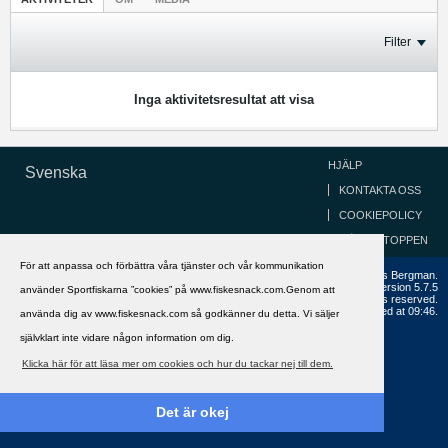
Filter
Inga aktivitetsresultat att visa
HJÄLP
Svenska
KONTAKTA OSS
COOKIEPOLICY
GÅ TILL TOPPEN
För att anpassa och förbättra våra tjänster och vår kommunikation
Copyright ©2002 - 2021, FiskeSnack.com. Grundad 2002 av Anders Bergman.
Powered by
vBulletin®
Version 5.7.5
använder Sportfiskarna ”cookies” på www.fiskesnack.com.Genom att
Copyright © 2026 MH Sub I, LLC dba vBulletin. All rights reserved.
All times are GMT+1. This page was generated at 09:46.
använda dig av www.fiskesnack.com så godkänner du detta. Vi säljer
självklart inte vidare någon information om dig.
Klicka här för att läsa mer om cookies och hur du tackar nej till dem.
Det är okej