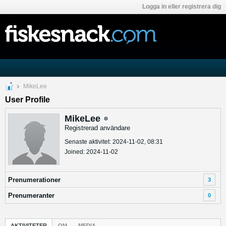
Logga in eller registrera dig
MikeLee
User Profile
MikeLee
Registrerad användare
Senaste aktivitet: 2024-11-02, 08:31
Joined: 2024-11-02
Prenumerationer
3
Prenumeranter
0
AKTIVITETER
OM
MEDIA