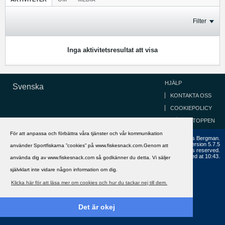
Filter
Inga aktivitetsresultat att visa
HJÄLP
Svenska
KONTAKTA OSS
COOKIEPOLICY
GÅ TILL TOPPEN
För att anpassa och förbättra våra tjänster och vår kommunikation
Copyright ©2002 - 2021, FiskeSnack.com. Grundad 2002 av Anders Bergman.
Powered by
vBulletin®
Version 5.7.5
använder Sportfiskarna ”cookies” på www.fiskesnack.com.Genom att
Copyright © 2026 MH Sub I, LLC dba vBulletin. All rights reserved.
All times are GMT+1. This page was generated at 10:43.
använda dig av www.fiskesnack.com så godkänner du detta. Vi säljer
självklart inte vidare någon information om dig.
Klicka här för att läsa mer om cookies och hur du tackar nej till dem.
Det är okej