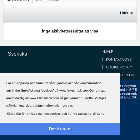
Filter
Inga aktivitetsresultat att visa
HJÄLP
Svenska
KONTAKTA OSS
COOKIEPOLICY
GÅ TILL TOPPEN
För att anpassa och förbättra våra tjänster och vår kommunikation
Copyright ©2002 - 2021, FiskeSnack.com. Grundad 2002 av Anders Bergman.
Powered by
vBulletin®
Version 5.7.5
använder Sportfiskarna ”cookies” på www.fiskesnack.com.Genom att
Copyright © 2026 MH Sub I, LLC dba vBulletin. All rights reserved.
All times are GMT+1. This page was generated at 06:34.
använda dig av www.fiskesnack.com så godkänner du detta. Vi säljer
självklart inte vidare någon information om dig.
Klicka här för att läsa mer om cookies och hur du tackar nej till dem.
Det är okej