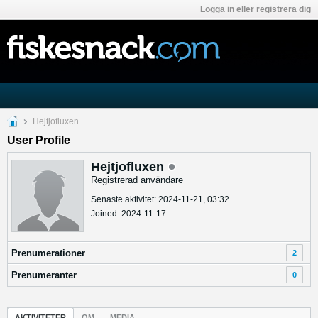
Logga in eller registrera dig
Hejtjofluxen
User Profile
Hejtjofluxen
Registrerad användare
Senaste aktivitet: 2024-11-21, 03:32
Joined: 2024-11-17
Prenumerationer
2
Prenumeranter
0
AKTIVITETER
OM
MEDIA