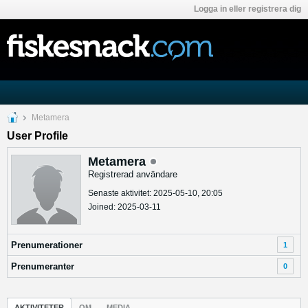
Logga in eller registrera dig
Metamera
User Profile
Metamera
Registrerad användare
Senaste aktivitet: 2025-05-10, 20:05
Joined: 2025-03-11
Prenumerationer
1
Prenumeranter
0
AKTIVITETER
OM
MEDIA