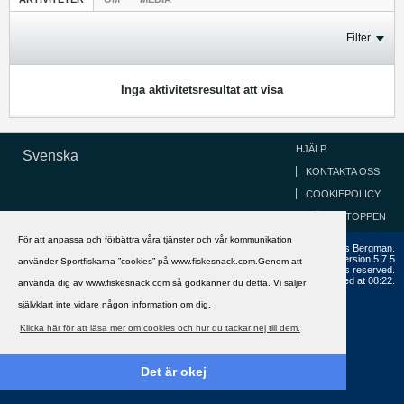
Filter
Inga aktivitetsresultat att visa
HJÄLP
Svenska
KONTAKTA OSS
COOKIEPOLICY
GÅ TILL TOPPEN
För att anpassa och förbättra våra tjänster och vår kommunikation
Copyright ©2002 - 2021, FiskeSnack.com. Grundad 2002 av Anders Bergman.
Powered by
vBulletin®
Version 5.7.5
använder Sportfiskarna ”cookies” på www.fiskesnack.com.Genom att
Copyright © 2026 MH Sub I, LLC dba vBulletin. All rights reserved.
All times are GMT+1. This page was generated at 08:22.
använda dig av www.fiskesnack.com så godkänner du detta. Vi säljer
självklart inte vidare någon information om dig.
Klicka här för att läsa mer om cookies och hur du tackar nej till dem.
Det är okej