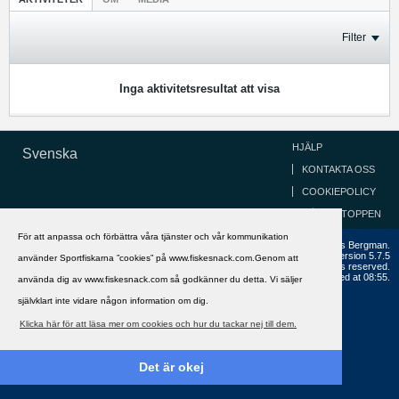
Filter
Inga aktivitetsresultat att visa
HJÄLP
Svenska
KONTAKTA OSS
COOKIEPOLICY
GÅ TILL TOPPEN
För att anpassa och förbättra våra tjänster och vår kommunikation
Copyright ©2002 - 2021, FiskeSnack.com. Grundad 2002 av Anders Bergman.
Powered by
vBulletin®
Version 5.7.5
använder Sportfiskarna ”cookies” på www.fiskesnack.com.Genom att
Copyright © 2026 MH Sub I, LLC dba vBulletin. All rights reserved.
All times are GMT+1. This page was generated at 08:55.
använda dig av www.fiskesnack.com så godkänner du detta. Vi säljer
självklart inte vidare någon information om dig.
Klicka här för att läsa mer om cookies och hur du tackar nej till dem.
Det är okej