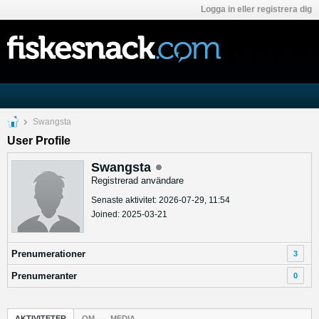
Logga in eller registrera dig
Swangsta
User Profile
Swangsta
Registrerad användare
Senaste aktivitet: 2026-07-29, 11:54
Joined: 2025-03-21
Prenumerationer
3
Prenumeranter
0
AKTIVITETER
OM
MEDIA