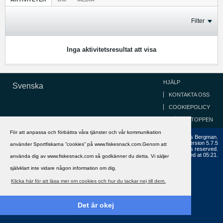
Filter
Inga aktivitetsresultat att visa
HJÄLP
Svenska
KONTAKTA OSS
COOKIEPOLICY
GÅ TILL TOPPEN
För att anpassa och förbättra våra tjänster och vår kommunikation
Copyright ©2002 - 2021, FiskeSnack.com. Grundad 2002 av Anders Bergman.
Powered by
vBulletin®
Version 5.7.5
använder Sportfiskarna ”cookies” på www.fiskesnack.com.Genom att
Copyright © 2026 MH Sub I, LLC dba vBulletin. All rights reserved.
All times are GMT+1. This page was generated at 05:21.
använda dig av www.fiskesnack.com så godkänner du detta. Vi säljer
självklart inte vidare någon information om dig.
Klicka här för att läsa mer om cookies och hur du tackar nej till dem.
Det är okej