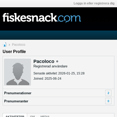
Logga in eller registrera dig
Pacoloco
User Profile
Pacoloco
Registrerad användare
Senaste aktivitet: 2026-01-25, 15:28
Joined: 2025-06-24
Prenumerationer
2
Prenumeranter
0
AKTIVITETER
OM
MEDIA