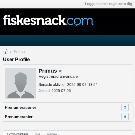
Logga in eller registrera dig
Primus
User Profile
Primus
Registrerad användare
Senaste aktivitet: 2025-08-02, 13:54
Joined: 2025-07-06
Prenumerationer
2
Prenumeranter
0
AKTIVITETER
OM
MEDIA