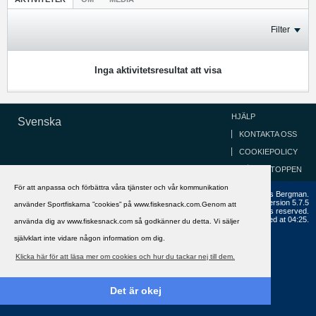
Filter
Inga aktivitetsresultat att visa
HJÄLP
Svenska
KONTAKTA OSS
COOKIEPOLICY
GÅ TILL TOPPEN
För att anpassa och förbättra våra tjänster och vår kommunikation
Copyright ©2002 - 2021, FiskeSnack.com. Grundad 2002 av Anders Bergman.
Powered by
vBulletin®
Version 5.7.5
använder Sportfiskarna ”cookies” på www.fiskesnack.com.Genom att
Copyright © 2026 MH Sub I, LLC dba vBulletin. All rights reserved.
All times are GMT+1. This page was generated at 04:25.
använda dig av www.fiskesnack.com så godkänner du detta. Vi säljer
självklart inte vidare någon information om dig.
Klicka här för att läsa mer om cookies och hur du tackar nej till dem.
Det är okej