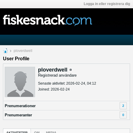
Logga in eller registrera dig
ploverdwell
User Profile
ploverdwell
Registrerad användare
Senaste aktivitet: 2026-02-24, 04:12
Joined: 2026-02-24
Prenumerationer
2
Prenumeranter
0
AKTIVITETER
OM
MEDIA