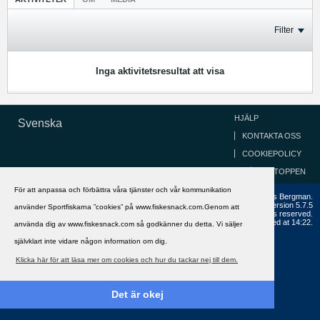
Filter
Inga aktivitetsresultat att visa
HJÄLP
Svenska
KONTAKTA OSS
COOKIEPOLICY
GÅ TILL TOPPEN
För att anpassa och förbättra våra tjänster och vår kommunikation
Copyright ©2002 - 2021, FiskeSnack.com. Grundad 2002 av Anders Bergman.
Powered by
vBulletin®
Version 5.7.5
använder Sportfiskarna ”cookies” på www.fiskesnack.com.Genom att
Copyright © 2026 MH Sub I, LLC dba vBulletin. All rights reserved.
All times are GMT+1. This page was generated at 14:22.
använda dig av www.fiskesnack.com så godkänner du detta. Vi säljer
självklart inte vidare någon information om dig.
Klicka här för att läsa mer om cookies och hur du tackar nej till dem.
Det är okej