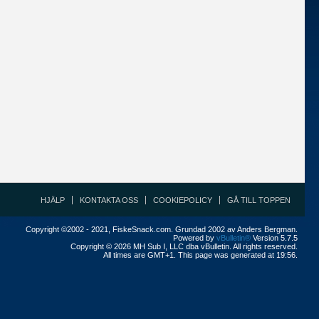
HJÄLP
KONTAKTA OSS
COOKIEPOLICY
GÅ TILL TOPPEN
Copyright ©2002 - 2021, FiskeSnack.com. Grundad 2002 av Anders Bergman.
Powered by
vBulletin®
Version 5.7.5
Copyright © 2026 MH Sub I, LLC dba vBulletin. All rights reserved.
All times are GMT+1. This page was generated at 19:56.