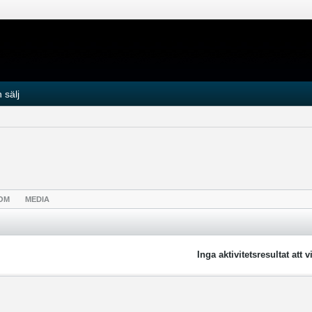
 sälj
OM
MEDIA
Inga aktivitetsresultat att v