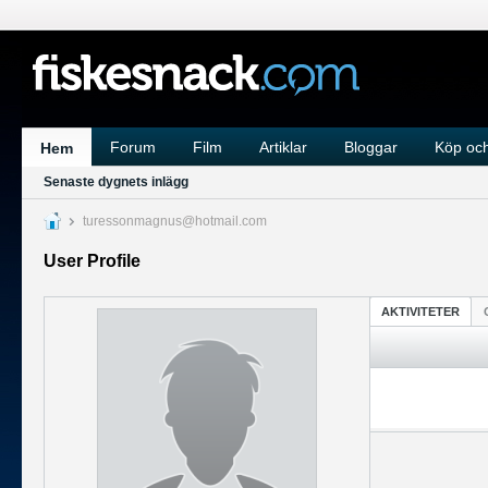
Forum
Film
Artiklar
Bloggar
Köp och
Hem
Senaste dygnets inlägg
turessonmagnus@hotmail.com
User Profile
AKTIVITETER