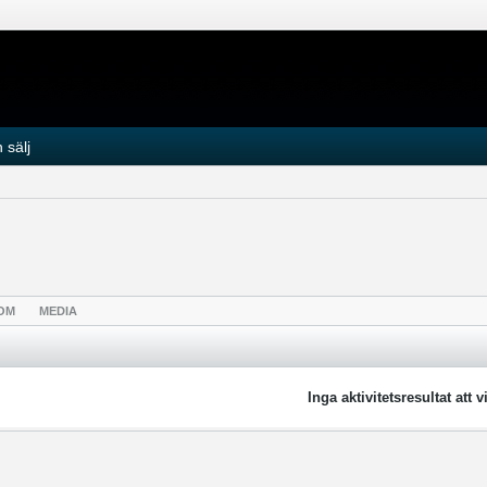
 sälj
OM
MEDIA
Inga aktivitetsresultat att v