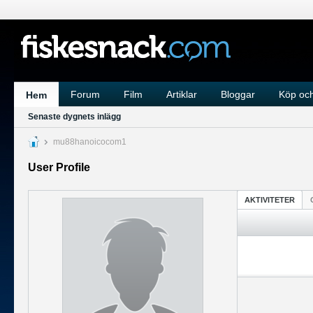
Forum
Film
Artiklar
Bloggar
Köp och
Hem
Senaste dygnets inlägg
mu88hanoicocom1
User Profile
AKTIVITETER