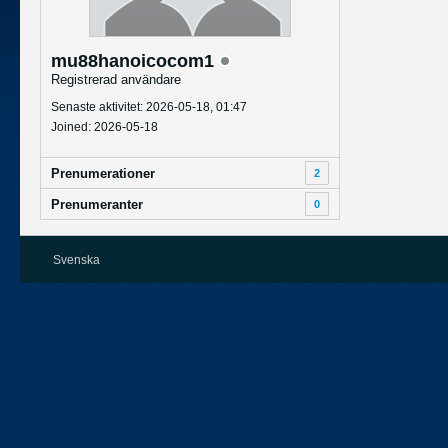
mu88hanoicocom1
Registrerad användare
Senaste aktivitet: 2026-05-18, 01:47
Joined: 2026-05-18
Prenumerationer
2
Prenumeranter
0
Svenska