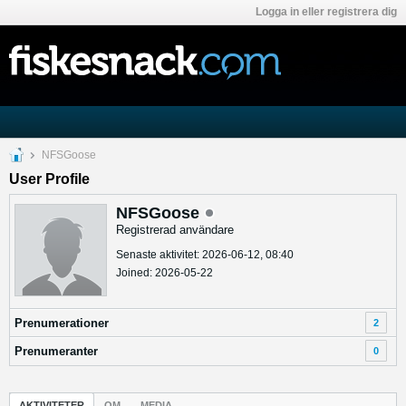
Logga in eller registrera dig
NFSGoose
User Profile
NFSGoose
Registrerad användare
Senaste aktivitet: 2026-06-12, 08:40
Joined: 2026-05-22
Prenumerationer
2
Prenumeranter
0
AKTIVITETER
OM
MEDIA