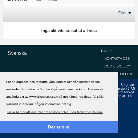
Filter
Inga aktivitetsresultat att visa
HJÄLP
Svenska
KONTAKTA OSS
COOKIEPOLICY
GÅ TILL TOPPEN
För att anpassa och förbättra våra tjänster och vår kommunikation
Copyright ©2002 - 2021, FiskeSnack.com. Grundad 2002 av Anders Bergman.
Powered by
vBulletin®
Version 5.7.5
använder Sportfiskarna ”cookies” på www.fiskesnack.com.Genom att
Copyright © 2026 MH Sub I, LLC dba vBulletin. All rights reserved.
All times are GMT+1. This page was generated at 11:01.
använda dig av www.fiskesnack.com så godkänner du detta. Vi säljer
självklart inte vidare någon information om dig.
Klicka här för att läsa mer om cookies och hur du tackar nej till dem.
Det är okej