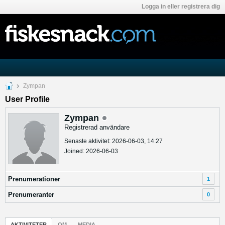
Logga in eller registrera dig
Zympan
User Profile
Zympan
Registrerad användare
Senaste aktivitet: 2026-06-03, 14:27
Joined: 2026-06-03
Prenumerationer
1
Prenumeranter
0
AKTIVITETER
OM
MEDIA