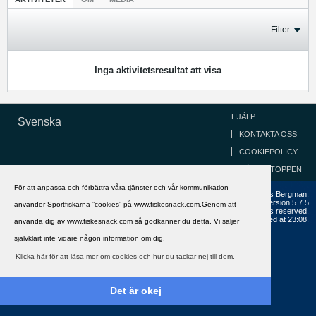
Filter
Inga aktivitetsresultat att visa
HJÄLP
Svenska
KONTAKTA OSS
COOKIEPOLICY
GÅ TILL TOPPEN
För att anpassa och förbättra våra tjänster och vår kommunikation
Copyright ©2002 - 2021, FiskeSnack.com. Grundad 2002 av Anders Bergman.
Powered by
vBulletin®
Version 5.7.5
använder Sportfiskarna ”cookies” på www.fiskesnack.com.Genom att
Copyright © 2026 MH Sub I, LLC dba vBulletin. All rights reserved.
All times are GMT+1. This page was generated at 23:08.
använda dig av www.fiskesnack.com så godkänner du detta. Vi säljer
självklart inte vidare någon information om dig.
Klicka här för att läsa mer om cookies och hur du tackar nej till dem.
Det är okej