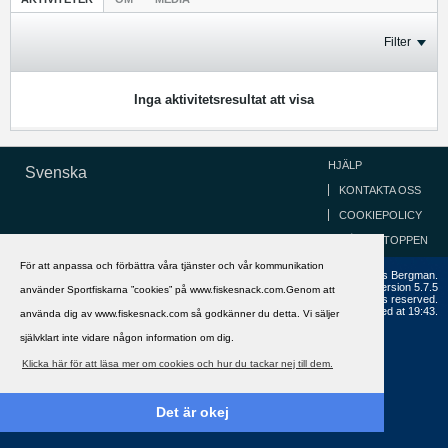
Filter
Inga aktivitetsresultat att visa
HJÄLP
Svenska
KONTAKTA OSS
COOKIEPOLICY
GÅ TILL TOPPEN
För att anpassa och förbättra våra tjänster och vår kommunikation
Copyright ©2002 - 2021, FiskeSnack.com. Grundad 2002 av Anders Bergman.
Powered by
vBulletin®
Version 5.7.5
använder Sportfiskarna ”cookies” på www.fiskesnack.com.Genom att
Copyright © 2026 MH Sub I, LLC dba vBulletin. All rights reserved.
All times are GMT+1. This page was generated at 19:43.
använda dig av www.fiskesnack.com så godkänner du detta. Vi säljer
självklart inte vidare någon information om dig.
Klicka här för att läsa mer om cookies och hur du tackar nej till dem.
Det är okej