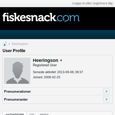
Logga in eller registrera dig
Heeringson
User Profile
Heeringson
Registered User
Senaste aktivitet: 2013-09-08, 09:37
Joined: 2006-02-25
Prenumerationer
0
Prenumeranter
0
AKTIVITETER
OM
MEDIA