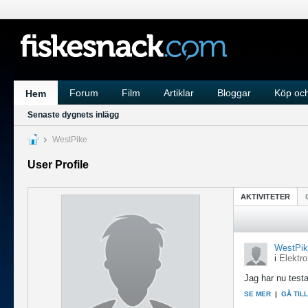
Forum
Film
Artiklar
Bloggar
Köp och
Hem
Senaste dygnets inlägg
WestPike
User Profile
AKTIVITETER
WestPik
i
Elektro
Jag har nu testa
SE MER
|
GÅ TIL