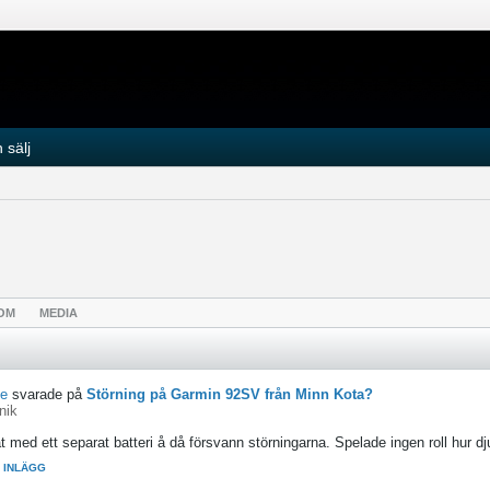
 sälj
OM
MEDIA
e
svarade på
Störning på Garmin 92SV från Minn Kota?
nik
t med ett separat batteri å då försvann störningarna. Spelade ingen roll hur djup
L INLÄGG