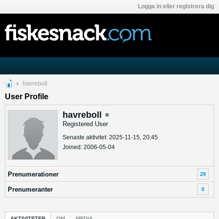
Logga in eller registrera dig
havreboll
User Profile
havreboll
Registered User
Senaste aktivitet: 2025-11-15, 20:45
Joined: 2006-05-04
Prenumerationer
29
Prenumeranter
0
AKTIVITETER
OM
MEDIA