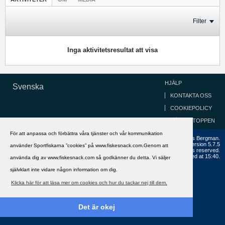
Filter
Inga aktivitetsresultat att visa
HJÄLP
Svenska
KONTAKTA OSS
COOKIEPOLICY
GÅ TILL TOPPEN
För att anpassa och förbättra våra tjänster och vår kommunikation
Copyright ©2002 - 2021, FiskeSnack.com. Grundad 2002 av Anders Bergman.
Powered by
vBulletin®
Version 5.7.5
använder Sportfiskarna ”cookies” på www.fiskesnack.com.Genom att
Copyright © 2026 MH Sub I, LLC dba vBulletin. All rights reserved.
All times are GMT+1. This page was generated at 15:40.
använda dig av www.fiskesnack.com så godkänner du detta. Vi säljer
självklart inte vidare någon information om dig.
Klicka här för att läsa mer om cookies och hur du tackar nej till dem.
Det är okej