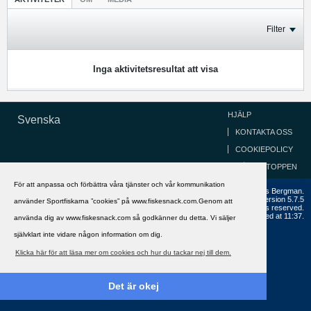
Filter
Inga aktivitetsresultat att visa
HJÄLP
Svenska
KONTAKTA OSS
COOKIEPOLICY
GÅ TILL TOPPEN
För att anpassa och förbättra våra tjänster och vår kommunikation
Copyright ©2002 - 2021, FiskeSnack.com. Grundad 2002 av Anders Bergman.
Powered by
vBulletin®
Version 5.7.5
använder Sportfiskarna ”cookies” på www.fiskesnack.com.Genom att
Copyright © 2026 MH Sub I, LLC dba vBulletin. All rights reserved.
All times are GMT+1. This page was generated at 11:37.
använda dig av www.fiskesnack.com så godkänner du detta. Vi säljer
självklart inte vidare någon information om dig.
Klicka här för att läsa mer om cookies och hur du tackar nej till dem.
Det är okej