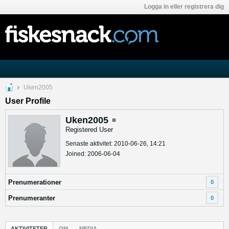
Logga in eller registrera dig
Uken2005
User Profile
Uken2005
Registered User
Senaste aktivitet: 2010-06-26, 14:21
Joined: 2006-06-04
Prenumerationer
0
Prenumeranter
0
AKTIVITETER
OM
MEDIA