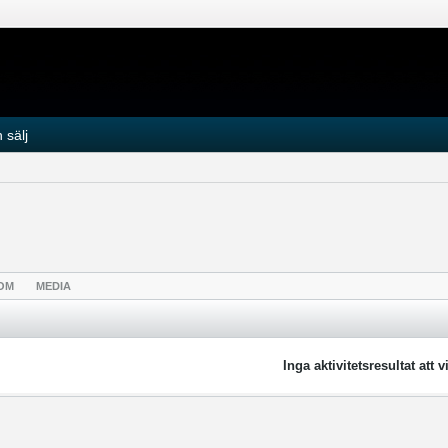
 sälj
OM
MEDIA
Inga aktivitetsresultat att v