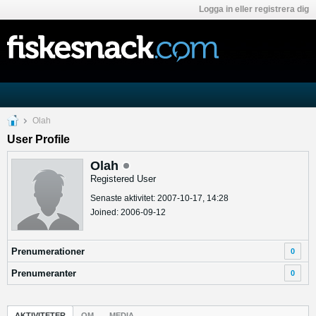
Logga in eller registrera dig
Olah
User Profile
Olah
Registered User
Senaste aktivitet: 2007-10-17, 14:28
Joined: 2006-09-12
Prenumerationer
0
Prenumeranter
0
AKTIVITETER
OM
MEDIA