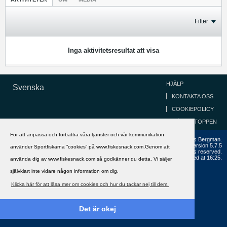
Filter
Inga aktivitetsresultat att visa
HJÄLP
Svenska
KONTAKTA OSS
COOKIEPOLICY
GÅ TILL TOPPEN
För att anpassa och förbättra våra tjänster och vår kommunikation
Copyright ©2002 - 2021, FiskeSnack.com. Grundad 2002 av Anders Bergman.
Powered by
vBulletin®
Version 5.7.5
använder Sportfiskarna ”cookies” på www.fiskesnack.com.Genom att
Copyright © 2026 MH Sub I, LLC dba vBulletin. All rights reserved.
All times are GMT+1. This page was generated at 16:25.
använda dig av www.fiskesnack.com så godkänner du detta. Vi säljer
självklart inte vidare någon information om dig.
Klicka här för att läsa mer om cookies och hur du tackar nej till dem.
Det är okej