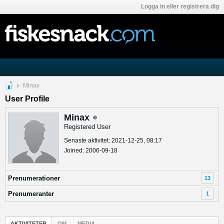
Logga in eller registrera dig
Minax
User Profile
Minax
Registered User
Senaste aktivitet: 2021-12-25, 08:17
Joined: 2006-09-18
Prenumerationer
13
Prenumeranter
1
AKTIVITETER
OM
MEDIA