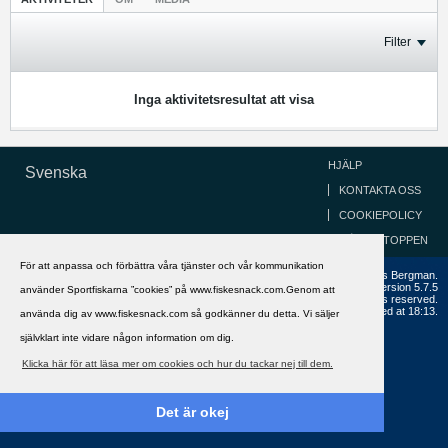
Filter
Inga aktivitetsresultat att visa
HJÄLP
Svenska
KONTAKTA OSS
COOKIEPOLICY
GÅ TILL TOPPEN
För att anpassa och förbättra våra tjänster och vår kommunikation
Copyright ©2002 - 2021, FiskeSnack.com. Grundad 2002 av Anders Bergman.
Powered by
vBulletin®
Version 5.7.5
använder Sportfiskarna ”cookies” på www.fiskesnack.com.Genom att
Copyright © 2026 MH Sub I, LLC dba vBulletin. All rights reserved.
All times are GMT+1. This page was generated at 18:13.
använda dig av www.fiskesnack.com så godkänner du detta. Vi säljer
självklart inte vidare någon information om dig.
Klicka här för att läsa mer om cookies och hur du tackar nej till dem.
Det är okej