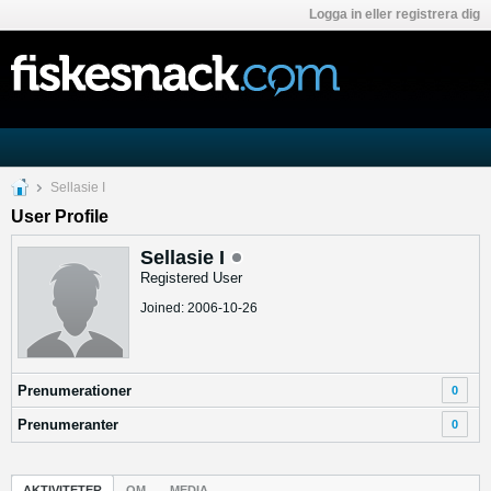
Logga in eller registrera dig
Sellasie I
User Profile
Sellasie I
Registered User
Joined: 2006-10-26
Prenumerationer
0
Prenumeranter
0
AKTIVITETER
OM
MEDIA