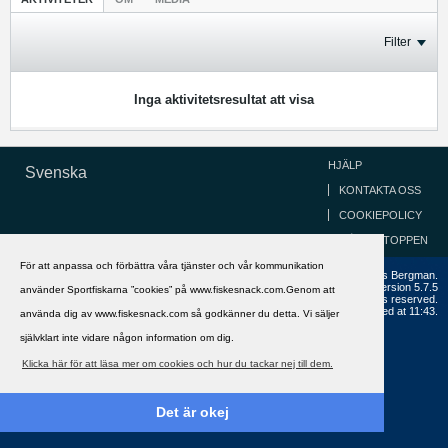
Filter
Inga aktivitetsresultat att visa
HJÄLP
Svenska
KONTAKTA OSS
COOKIEPOLICY
GÅ TILL TOPPEN
För att anpassa och förbättra våra tjänster och vår kommunikation
Copyright ©2002 - 2021, FiskeSnack.com. Grundad 2002 av Anders Bergman.
Powered by
vBulletin®
Version 5.7.5
använder Sportfiskarna ”cookies” på www.fiskesnack.com.Genom att
Copyright © 2026 MH Sub I, LLC dba vBulletin. All rights reserved.
All times are GMT+1. This page was generated at 11:43.
använda dig av www.fiskesnack.com så godkänner du detta. Vi säljer
självklart inte vidare någon information om dig.
Klicka här för att läsa mer om cookies och hur du tackar nej till dem.
Det är okej