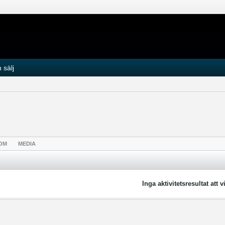
 sälj
OM
MEDIA
Inga aktivitetsresultat att v