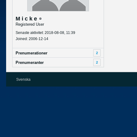
M i c k e
Registered User
Senaste aktivitet: 2018-08-08, 11:39
Joined: 2006-12-14
Prenumerationer
2
Prenumeranter
2
Svenska