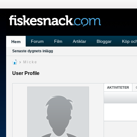
Forum
Film
Artiklar
Bloggar
Köp och
Hem
Senaste dygnets inlägg
M i c k e
User Profile
AKTIVITETER