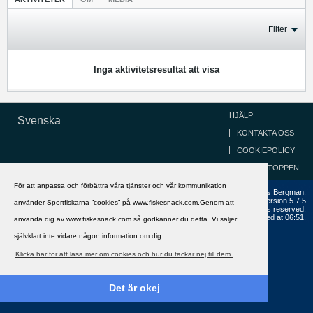
Filter
Inga aktivitetsresultat att visa
HJÄLP
Svenska
KONTAKTA OSS
COOKIEPOLICY
GÅ TILL TOPPEN
För att anpassa och förbättra våra tjänster och vår kommunikation
Copyright ©2002 - 2021, FiskeSnack.com. Grundad 2002 av Anders Bergman.
Powered by
vBulletin®
Version 5.7.5
använder Sportfiskarna ”cookies” på www.fiskesnack.com.Genom att
Copyright © 2026 MH Sub I, LLC dba vBulletin. All rights reserved.
All times are GMT+1. This page was generated at 06:51.
använda dig av www.fiskesnack.com så godkänner du detta. Vi säljer
självklart inte vidare någon information om dig.
Klicka här för att läsa mer om cookies och hur du tackar nej till dem.
Det är okej