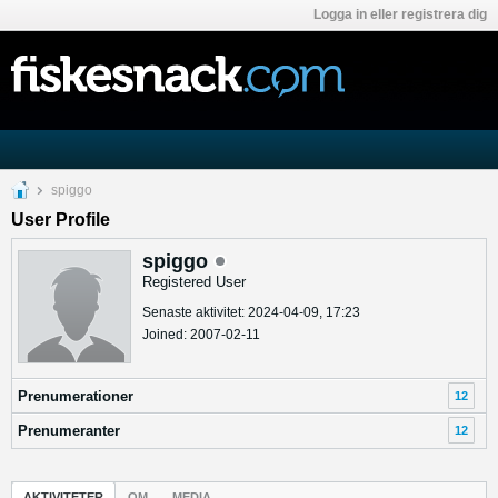
Logga in eller registrera dig
spiggo
User Profile
spiggo
Registered User
Senaste aktivitet: 2024-04-09, 17:23
Joined: 2007-02-11
Prenumerationer
12
Prenumeranter
12
AKTIVITETER
OM
MEDIA