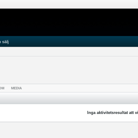
 sälj
OM
MEDIA
Inga aktivitetsresultat att v