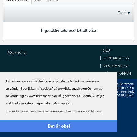
Filter
Inga aktivitetsresultat att visa
HJÄLP
Svenska
KONTAKTA OSS
COOKIEPOLICY
GÅ TILL TOPPEN
För att anpassa och förbättra våra tjänster och vår kommunikation
Copyright ©2002 - 2021, FiskeSnack.com. Grundad 2002 av Anders Bergman.
Powered by
vBulletin®
Version 5.7.5
använder Sportfiskarna ”cookies” på www.fiskesnack.com.Genom att
Copyright © 2026 MH Sub I, LLC dba vBulletin. All rights reserved.
All times are GMT+1. This page was generated at 10:42.
använda dig av www.fiskesnack.com så godkänner du detta. Vi säljer
självklart inte vidare någon information om dig.
Klicka här för att läsa mer om cookies och hur du tackar nej till dem.
Det är okej