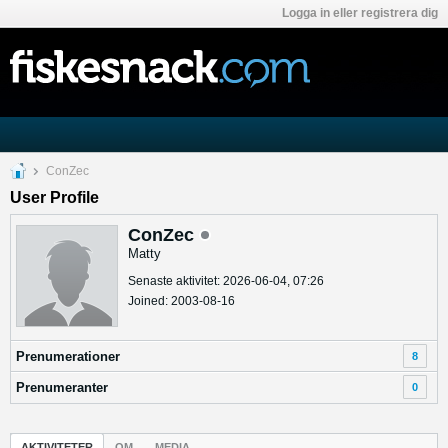
Logga in eller registrera dig
ConZec
User Profile
ConZec
Matty
Senaste aktivitet: 2026-06-04, 07:26
Joined: 2003-08-16
Prenumerationer
8
Prenumeranter
0
AKTIVITETER
OM
MEDIA