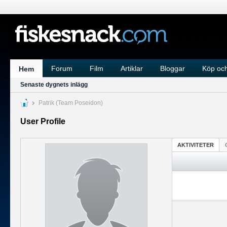
Forum
Film
Artiklar
Bloggar
Köp och
Hem
Senaste dygnets inlägg
Patrik (Team Poseidon)
User Profile
AKTIVITETER