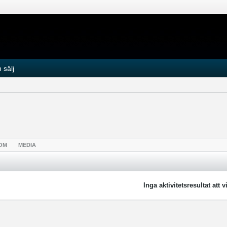
 sälj
OM
MEDIA
Inga aktivitetsresultat att v