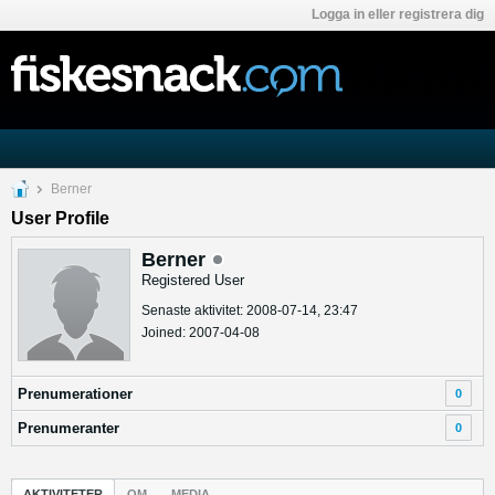
Logga in eller registrera dig
Berner
User Profile
Berner
Registered User
Senaste aktivitet: 2008-07-14, 23:47
Joined: 2007-04-08
Prenumerationer
0
Prenumeranter
0
AKTIVITETER
OM
MEDIA