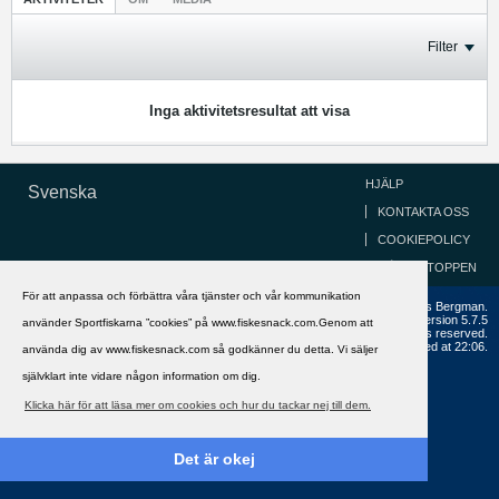
Filter
Inga aktivitetsresultat att visa
HJÄLP
Svenska
KONTAKTA OSS
COOKIEPOLICY
GÅ TILL TOPPEN
För att anpassa och förbättra våra tjänster och vår kommunikation
Copyright ©2002 - 2021, FiskeSnack.com. Grundad 2002 av Anders Bergman.
Powered by
vBulletin®
Version 5.7.5
använder Sportfiskarna ”cookies” på www.fiskesnack.com.Genom att
Copyright © 2026 MH Sub I, LLC dba vBulletin. All rights reserved.
All times are GMT+1. This page was generated at 22:06.
använda dig av www.fiskesnack.com så godkänner du detta. Vi säljer
självklart inte vidare någon information om dig.
Klicka här för att läsa mer om cookies och hur du tackar nej till dem.
Det är okej