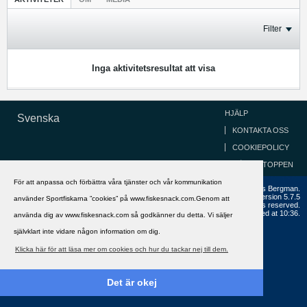
Filter
Inga aktivitetsresultat att visa
HJÄLP
Svenska
KONTAKTA OSS
COOKIEPOLICY
GÅ TILL TOPPEN
För att anpassa och förbättra våra tjänster och vår kommunikation
Copyright ©2002 - 2021, FiskeSnack.com. Grundad 2002 av Anders Bergman.
Powered by
vBulletin®
Version 5.7.5
använder Sportfiskarna ”cookies” på www.fiskesnack.com.Genom att
Copyright © 2026 MH Sub I, LLC dba vBulletin. All rights reserved.
All times are GMT+1. This page was generated at 10:36.
använda dig av www.fiskesnack.com så godkänner du detta. Vi säljer
självklart inte vidare någon information om dig.
Klicka här för att läsa mer om cookies och hur du tackar nej till dem.
Det är okej