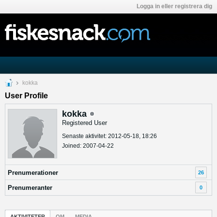
Logga in eller registrera dig
kokka
User Profile
kokka
Registered User
Senaste aktivitet: 2012-05-18, 18:26
Joined: 2007-04-22
Prenumerationer
26
Prenumeranter
0
AKTIVITETER
OM
MEDIA