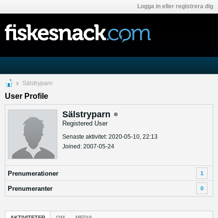
Logga in eller registrera dig
Sälstryparn
User Profile
Sälstryparn
Registered User
Senaste aktivitet: 2020-05-10, 22:13
Joined: 2007-05-24
Prenumerationer
1
Prenumeranter
0
AKTIVITETER
OM
MEDIA