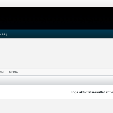
 sälj
OM
MEDIA
Inga aktivitetsresultat att v