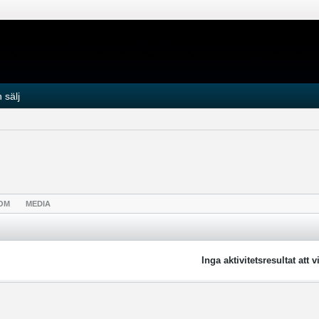
 sälj
OM
MEDIA
Inga aktivitetsresultat att v