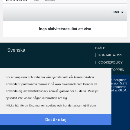
Filter
Inga aktivitetsresultat att visa
HJÄLP
Svenska
KONTAKTA OSS
COOKIEPOLICY
GÅ TILL TOPPEN
För att anpassa och förbättra våra tjänster och vår kommunikation
Copyright ©2002 - 2021, FiskeSnack.com. Grundad 2002 av Anders Bergman.
Powered by
vBulletin®
Version 5.7.5
använder Sportfiskarna ”cookies” på www.fiskesnack.com.Genom att
Copyright © 2026 MH Sub I, LLC dba vBulletin. All rights reserved.
All times are GMT+1. This page was generated at 06:04.
använda dig av www.fiskesnack.com så godkänner du detta. Vi säljer
självklart inte vidare någon information om dig.
Klicka här för att läsa mer om cookies och hur du tackar nej till dem.
Det är okej