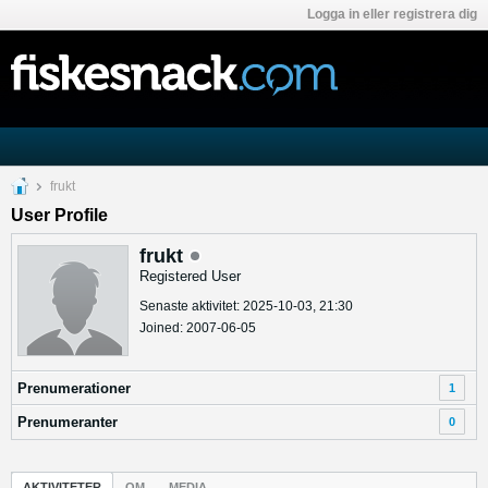
Logga in eller registrera dig
frukt
User Profile
frukt
Registered User
Senaste aktivitet: 2025-10-03, 21:30
Joined: 2007-06-05
Prenumerationer
1
Prenumeranter
0
AKTIVITETER
OM
MEDIA