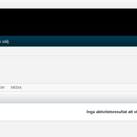
 sälj
OM
MEDIA
Inga aktivitetsresultat att v