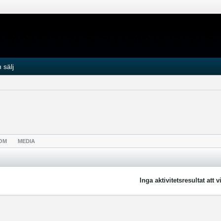
 sälj
OM
MEDIA
Inga aktivitetsresultat att v