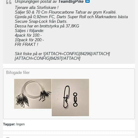
Ursprungligen postat av
TeamBigPike
Tjenare alla Storfiskare !
Säljer 50 & 70 Cm Flourocarbone Tafsar av grym Kvalité.
Gjorda på 0,92mm FC, Darts Super Roll och Marknadens bästa
Secure Snap-Lock från Darts.
Dessa har en brottstyrka på 37,8KG
Säljes i följande:
4pack för 100:-
10pack för 200:-
FRI FRAKT !
Skit fiske på er ![ATTACH=CONFIG]84296[/ATTACH]
[ATTACH=CONFIG]84297[/ATTACH]
Bifogade filer
Taggar:
Ingen