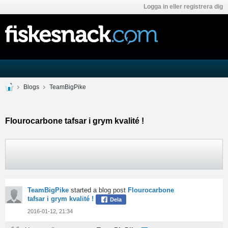
Logga in eller registrera dig
Blogs
TeamBigPike
Flourocarbone tafsar i grym kvalité !
TeamBigPike
started a blog post
Flourocarbone
tafsar i grym kvalité !
Dela
2016-01-12, 21:34