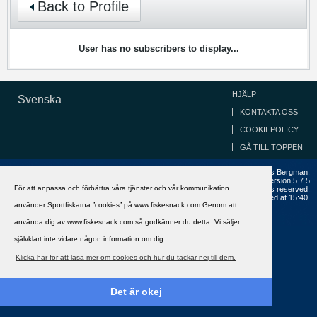
Back to Profile
User has no subscribers to display...
HJÄLP
Svenska
KONTAKTA OSS
COOKIEPOLICY
GÅ TILL TOPPEN
Copyright ©2002 - 2021, FiskeSnack.com. Grundad 2002 av Anders Bergman.
Powered by
vBulletin®
Version 5.7.5
För att anpassa och förbättra våra tjänster och vår kommunikation
Copyright © 2026 MH Sub I, LLC dba vBulletin. All rights reserved.
All times are GMT+1. This page was generated at 15:40.
använder Sportfiskarna ”cookies” på www.fiskesnack.com.Genom att
använda dig av www.fiskesnack.com så godkänner du detta. Vi säljer
självklart inte vidare någon information om dig.
Klicka här för att läsa mer om cookies och hur du tackar nej till dem.
Det är okej