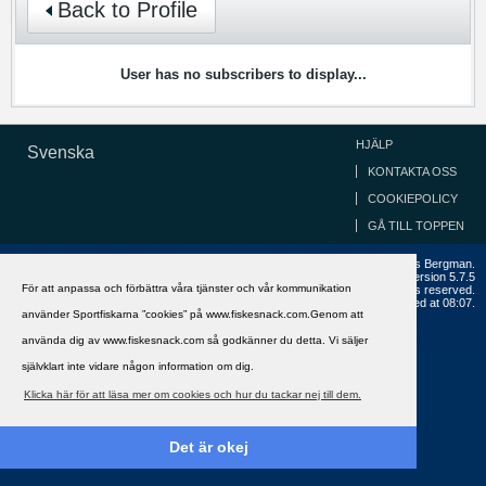
Back to Profile
User has no subscribers to display...
HJÄLP
Svenska
KONTAKTA OSS
COOKIEPOLICY
GÅ TILL TOPPEN
Copyright ©2002 - 2021, FiskeSnack.com. Grundad 2002 av Anders Bergman.
Powered by
vBulletin®
Version 5.7.5
För att anpassa och förbättra våra tjänster och vår kommunikation
Copyright © 2026 MH Sub I, LLC dba vBulletin. All rights reserved.
All times are GMT+1. This page was generated at 08:07.
använder Sportfiskarna ”cookies” på www.fiskesnack.com.Genom att
använda dig av www.fiskesnack.com så godkänner du detta. Vi säljer
självklart inte vidare någon information om dig.
Klicka här för att läsa mer om cookies och hur du tackar nej till dem.
Det är okej