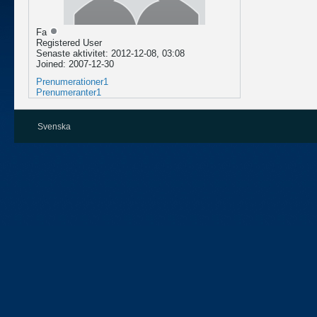
Fa
Registered User
Senaste aktivitet: 2012-12-08, 03:08
Joined: 2007-12-30
Prenumerationer
1
Prenumeranter
1
Svenska