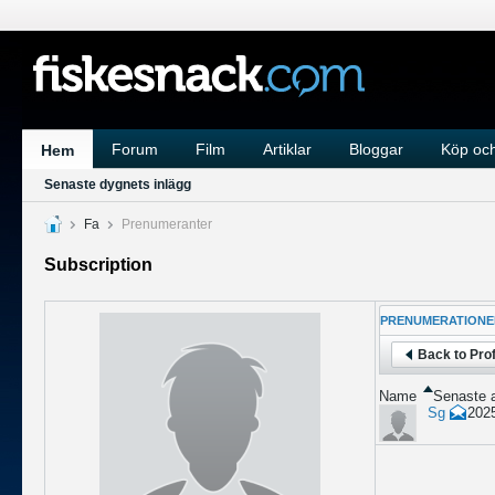
Forum
Film
Artiklar
Bloggar
Köp och
Hem
Senaste dygnets inlägg
Fa
Prenumeranter
Subscription
PRENUMERATIONE
Back to Prof
Name
Senaste a
Sg
2025