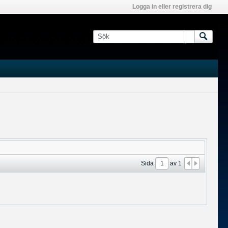
Logga in eller registrera dig
Sida
av
1