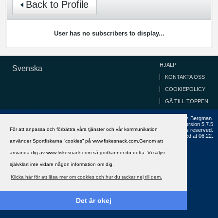
Back to Profile
User has no subscribers to display...
HJÄLP
Svenska
KONTAKTA OSS
COOKIEPOLICY
GÅ TILL TOPPEN
Copyright ©2002 - 2021, FiskeSnack.com. Grundad 2002 av Anders Bergman.
Powered by
vBulletin®
Version 5.7.5
För att anpassa och förbättra våra tjänster och vår kommunikation
Copyright © 2026 MH Sub I, LLC dba vBulletin. All rights reserved.
All times are GMT+1. This page was generated at 06:22.
använder Sportfiskarna ”cookies” på www.fiskesnack.com.Genom att
använda dig av www.fiskesnack.com så godkänner du detta. Vi säljer
självklart inte vidare någon information om dig.
Klicka här för att läsa mer om cookies och hur du tackar nej till dem.
Det är okej