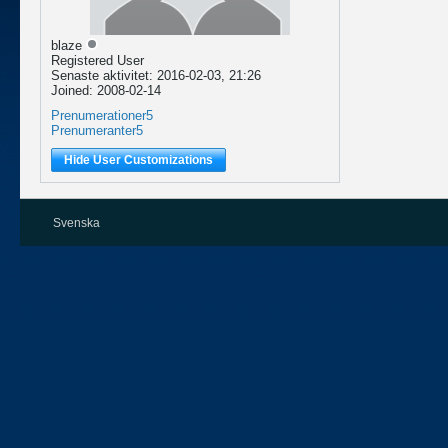
blaze
Registered User
Senaste aktivitet: 2016-02-03, 21:26
Joined: 2008-02-14
Prenumerationer
5
Prenumeranter
5
Hide User Customizations
Svenska