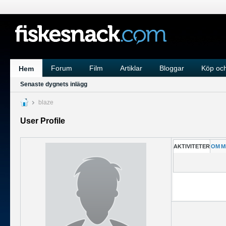
Forum
Film
Artiklar
Bloggar
Köp och
Hem
Senaste dygnets inlägg
blaze
User Profile
AKTIVITETER
OM
M